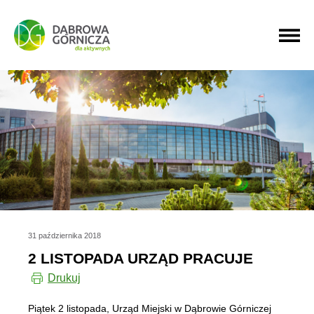
PRZEJDŹ DO MENU GŁÓWNEGO
PRZEJDŹ DO WYSZUKIWARKI
PRZEJDŹ DO TREŚCI
31 października 2018
2 LISTOPADA URZĄD PRACUJE
Drukuj
Piątek 2 listopada, Urząd Miejski w Dąbrowie Górniczej