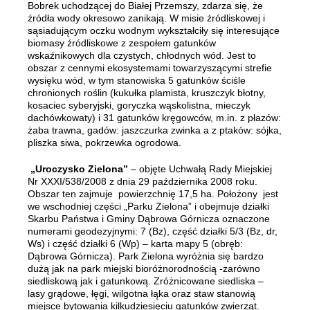
Bobrek uchodzącej do Białej Przemszy, zdarza się, że
źródła wody okresowo zanikają. W misie źródliskowej i
sąsiadującym oczku wodnym wykształciły się interesujące
biomasy źródliskowe z zespołem gatunków
wskaźnikowych dla czystych, chłodnych wód. Jest to
obszar z cennymi ekosystemami towarzyszącymi strefie
wysięku wód, w tym stanowiska 5 gatunków ściśle
chronionych roślin (kukułka plamista, kruszczyk błotny,
kosaciec syberyjski, goryczka wąskolistna, mieczyk
dachówkowaty) i 31 gatunków kręgowców, m.in. z płazów:
żaba trawna, gadów: jaszczurka zwinka a z ptaków: sójka,
pliszka siwa, pokrzewka ogrodowa.
„Uroczysko Zielona”
– objęte Uchwałą Rady Miejskiej
Nr XXXI/538/2008 z dnia 29 października 2008 roku.
Obszar ten zajmuje powierzchnię 17,5 ha. Położony jest
we wschodniej części „Parku Zielona” i obejmuje działki
Skarbu Państwa i Gminy Dąbrowa Górnicza oznaczone
numerami geodezyjnymi: 7 (Bz), część działki 5/3 (Bz, dr,
Ws) i część działki 6 (Wp) – karta mapy 5 (obręb:
Dąbrowa Górnicza). Park Zielona wyróżnia się bardzo
dużą jak na park miejski bioróżnorodnością -zarówno
siedliskową jak i gatunkową. Zróżnicowane siedliska –
lasy grądowe, łęgi, wilgotna łąka oraz staw stanowią
miejsce bytowania kilkudziesięciu gatunków zwierząt.