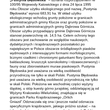
„Pustynia Błędowska”
– uznana rozporządzeniem Nr
100/95 Wojewody Katowickiego z dnia 24 lipca 1995
roku.Obszar użytku ekologicznego pod nazwą „Pustynia
Błędowska” wynosi 683,91 ha. W skład użytku
ekologicznego wchodzą grunty położone w granicach
administracyjnych gminy Klucze oraz grunty położone w
granicach administracyjnych gminy Dąbrowa Górnicza.
Obszar użytku przypadający gminie Dąbrowa Górnicza
stanowi powierzchnię ok. 14,5 ha. Celem ochrony tego
obszaru jest zachowanie ze względów naukowych,
dydaktycznych i krajobrazowych pozostałości po
największym w Polsce obszarze śródlądowych piasków
wydmowych z interesującymi formami morfologicznymi,
licznymi rzadkimi i chronionymi gatunkami flory (pomocnik
baldaszkowy, kruszczyk szerokolistny i rdzawoczerwony) i
fauny oraz zbiorowiskami muraw piaskowych. Pustynia
Błędowska jest uważana za wielką osobliwość
przyrodniczą nie tylko w skali Polski. Pustynia Błędowska
jest uważana za wielką osobliwość przyrodniczą nie tylko
w skali Polski. Położona we wschodniej części wyżyny
śląskiej, u stóp kuesty górno jurajskiej, oddzielającej ją od
Wyżyny Krakowsko-Wieluńskiej, znajdująca się w
granicach Parku Krajobrazowego „Orlich
Gniazd”.Odznaczała się ona i jeszcze nadal odznacza
specyficznym krajobrazem, jakiego próżno szukać – na