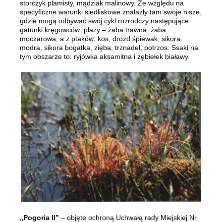
storczyk plamisty, mądziak malinowy. Ze względu na
specyficzne warunki siedliskowe znalazły tam swoje nisze,
gdzie mogą odbywać swój cykl rozrodczy następujące
gatunki kręgowców: płazy – żaba trawna, żaba
moczarowa, a z ptaków: kos, drozd śpiewak, sikora
modra, sikora bogatka, zięba, trznadel, potrzos. Ssaki na
tym obszarze to: ryjówka aksamitna i zębiełek białawy.
„Pogoria II”
– objęte ochroną Uchwałą rady Miejskiej Nr