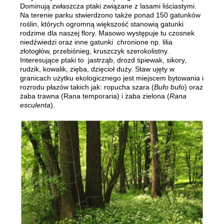
Dominują zwłaszcza ptaki związane z lasami liściastymi.
Na terenie parku stwierdzono także ponad 150 gatunków
roślin, których ogromną większość stanowią gatunki
rodzime dla naszej flory. Masowo występuje tu czosnek
niedźwiedzi oraz inne gatunki chronione np. lilia
złotogłów, przebiśnieg, kruszczyk szerokolistny.
Interesujące ptaki to jastrząb, drozd śpiewak, sikory,
rudzik, kowalik, zięba, dzięcioł duży. Staw ujęty w
granicach użytku ekologicznego jest miejscem bytowania i
rozrodu płazów takich jak: ropucha szara (
Bufo bufo
) oraz
żaba trawna (Rana temporaria) i żaba zielona (
Rana
esculenta
).