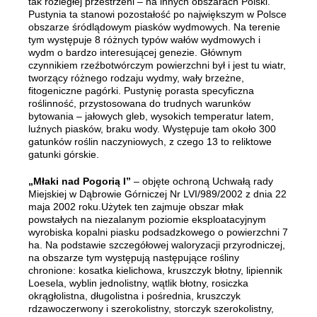
tak rozległej przestrzeni – na innych obszarach Polski.
Pustynia ta stanowi pozostałość po największym w Polsce
obszarze śródlądowym piasków wydmowych. Na terenie
tym występuje 8 różnych typów wałów wydmowych i
wydm o bardzo interesującej genezie. Głównym
czynnikiem rzeźbotwórczym powierzchni był i jest tu wiatr,
tworzący różnego rodzaju wydmy, wały brzeżne,
fitogeniczne pagórki. Pustynię porasta specyficzna
roślinność, przystosowana do trudnych warunków
bytowania – jałowych gleb, wysokich temperatur latem,
luźnych piasków, braku wody. Występuje tam około 300
gatunków roślin naczyniowych, z czego 13 to reliktowe
gatunki górskie.
„Młaki nad Pogorią I”
– objęte ochroną Uchwałą rady
Miejskiej w Dąbrowie Górniczej Nr LVI/989/2002 z dnia 22
maja 2002 roku.Użytek ten zajmuje obszar młak
powstałych na niezalanym poziomie eksploatacyjnym
wyrobiska kopalni piasku podsadzkowego o powierzchni 7
ha. Na podstawie szczegółowej waloryzacji przyrodniczej,
na obszarze tym występują następujące rośliny
chronione: kosatka kielichowa, kruszczyk błotny, lipiennik
Loesela, wyblin jednolistny, wątlik błotny, rosiczka
okrągłolistna, długolistna i pośrednia, kruszczyk
rdzawoczerwony i szerokolistny, storczyk szerokolistny,