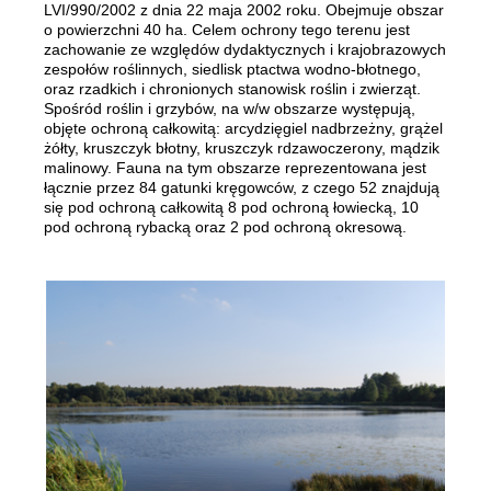
LVI/990/2002 z dnia 22 maja 2002 roku. Obejmuje obszar
o powierzchni 40 ha. Celem ochrony tego terenu jest
zachowanie ze względów dydaktycznych i krajobrazowych
zespołów roślinnych, siedlisk ptactwa wodno-błotnego,
oraz rzadkich i chronionych stanowisk roślin i zwierząt.
Spośród roślin i grzybów, na w/w obszarze występują,
objęte ochroną całkowitą: arcydzięgiel nadbrzeżny, grążel
żółty, kruszczyk błotny, kruszczyk rdzawoczerony, mądzik
malinowy. Fauna na tym obszarze reprezentowana jest
łącznie przez 84 gatunki kręgowców, z czego 52 znajdują
się pod ochroną całkowitą 8 pod ochroną łowiecką, 10
pod ochroną rybacką oraz 2 pod ochroną okresową.