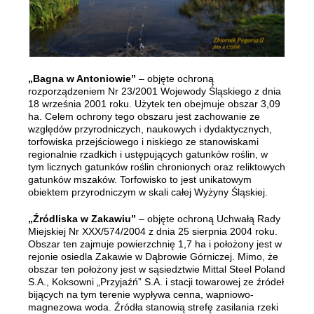
„Bagna w Antoniowie”
– objęte ochroną
rozporządzeniem Nr 23/2001 Wojewody Śląskiego z dnia
18 września 2001 roku. Użytek ten obejmuje obszar 3,09
ha. Celem ochrony tego obszaru jest zachowanie ze
względów przyrodniczych, naukowych i dydaktycznych,
torfowiska przejściowego i niskiego ze stanowiskami
regionalnie rzadkich i ustępujących gatunków roślin, w
tym licznych gatunków roślin chronionych oraz reliktowych
gatunków mszaków. Torfowisko to jest unikatowym
obiektem przyrodniczym w skali całej Wyżyny Śląskiej.
„Źródliska w Zakawiu”
– objęte ochroną Uchwałą Rady
Miejskiej Nr XXX/574/2004 z dnia 25 sierpnia 2004 roku.
Obszar ten zajmuje powierzchnię 1,7 ha i położony jest w
rejonie osiedla Zakawie w Dąbrowie Górniczej. Mimo, że
obszar ten położony jest w sąsiedztwie Mittal Steel Poland
S.A., Koksowni „Przyjaźń” S.A. i stacji towarowej ze źródeł
bijących na tym terenie wypływa cenna, wapniowo-
magnezowa woda. Źródła stanowią strefę zasilania rzeki