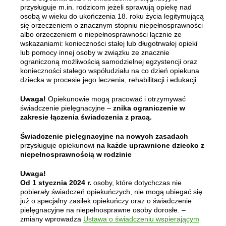
przysługuje m.in. rodzicom jeżeli sprawują opiekę nad
osobą w wieku do ukończenia 18. roku życia legitymującą
się orzeczeniem o znacznym stopniu niepełnosprawności
albo orzeczeniem o niepełnosprawności łącznie ze
wskazaniami: konieczności stałej lub długotrwałej opieki
lub pomocy innej osoby w związku ze znacznie
ograniczoną możliwością samodzielnej egzystencji oraz
konieczności stałego współudziału na co dzień opiekuna
dziecka w procesie jego leczenia, rehabilitacji i edukacji.
Uwaga!
Opiekunowie mogą pracować i otrzymywać
świadczenie pielęgnacyjne –
znika ograniczenie w
zakresie łączenia świadczenia z pracą.
Świadczenie pielęgnacyjne na nowych zasadach
przysługuje opiekunowi
na każde uprawnione dziecko z
niepełnosprawnością w rodzinie
Uwaga!
Od 1 stycznia 2024 r.
osoby, które dotychczas nie
pobierały świadczeń opiekuńczych, nie mogą ubiegać się
już o specjalny zasiłek opiekuńczy oraz o świadczenie
pielęgnacyjne na niepełnosprawne osoby dorosłe. –
zmiany wprowadza
Ustawa o świadczeniu wspierającym