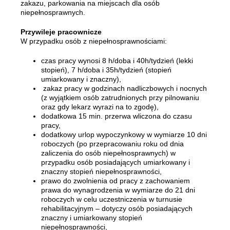
zakazu, parkowania na miejscach dla osób
niepełnosprawnych.
Przywileje pracownicze
W przypadku osób z niepełnosprawnościami:
czas pracy wynosi 8 h/doba i 40h/tydzień (lekki
stopień), 7 h/doba i 35h/tydzień (stopień
umiarkowany i znaczny),
zakaz pracy w godzinach nadliczbowych i nocnych
(z wyjątkiem osób zatrudnionych przy pilnowaniu
oraz gdy lekarz wyrazi na to zgodę),
dodatkowa 15 min. przerwa wliczona do czasu
pracy,
dodatkowy urlop wypoczynkowy w wymiarze 10 dni
roboczych (po przepracowaniu roku od dnia
zaliczenia do osób niepełnosprawnych) w
przypadku osób posiadających umiarkowany i
znaczny stopień niepełnosprawności,
prawo do zwolnienia od pracy z zachowaniem
prawa do wynagrodzenia w wymiarze do 21 dni
roboczych w celu uczestniczenia w turnusie
rehabilitacyjnym – dotyczy osób posiadających
znaczny i umiarkowany stopień
niepełnosprawności,