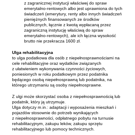
z zagranicznej instytucji właściwej do spraw
emerytalno-rentowych albo jest uprawniona do tych
świadczeń (emerytury, renty albo innych świadczeń
pieniężnych finansowanych ze środków
publicznych, łącznie z kwotą wypłacaną przez
zagraniczną instytucję właściwą do spraw
emerytalno-rentowych), ale ich łączna wysokość
brutto nie przekracza 1600 zł.
Ulga rehabilitacyjna
to ulga podatkowa dla osób z niepełnosprawnościami na
cele rehabilitacyjne oraz wydatków związanych
z ułatwieniem wykonywania czynności życiowych,
poniesionych w roku podatkowym przez podatnika
będącego osobą niepełnosprawną lub podatnika, na
którego utrzymaniu są osoby niepełnosprawne.
Z ulgi może skorzystać osoba z niepełnosprawnością lub
podatnik, który ją utrzymuje.
Ulga dotyczy m.in.: adaptacji i wyposażenia mieszkań i
pojazdów stosownie do potrzeb wynikających
z niepełnosprawności, odpłatnego pobytu na turnusie
rehabilitacyjnym, zakupu leków, zakupu sprzętu
rehabilitacyjnego lub pomocy technicznych.