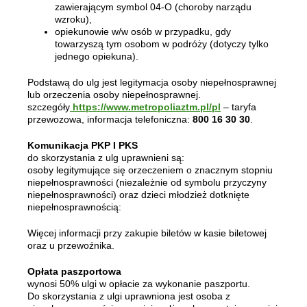
zawierającym symbol 04-O (choroby narządu
wzroku),
opiekunowie w/w osób w przypadku, gdy
towarzyszą tym osobom w podróży (dotyczy tylko
jednego opiekuna).
Podstawą do ulg jest legitymacja osoby niepełnosprawnej
lub orzeczenia osoby niepełnosprawnej.
szczegóły
https://www.metropoliaztm.pl/pl
– taryfa
przewozowa, informacja telefoniczna:
800 16 30 30
.
Komunikacja PKP I PKS
do skorzystania z ulg uprawnieni są:
osoby legitymujące się orzeczeniem o znacznym stopniu
niepełnosprawności (niezależnie od symbolu przyczyny
niepełnosprawności) oraz dzieci młodzież dotknięte
niepełnosprawnością:
Więcej informacji przy zakupie biletów w kasie biletowej
oraz u przewoźnika.
Opłata paszportowa
wynosi 50% ulgi w opłacie za wykonanie paszportu.
Do skorzystania z ulgi uprawniona jest osoba z