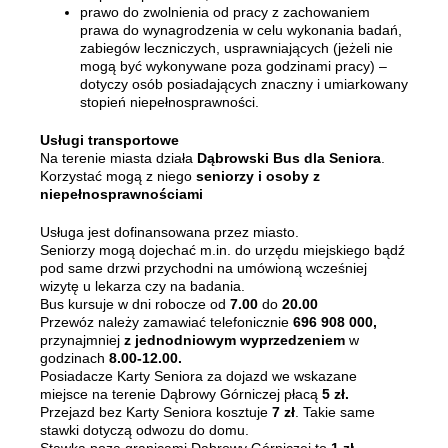
prawo do zwolnienia od pracy z zachowaniem
prawa do wynagrodzenia w celu wykonania badań,
zabiegów leczniczych, usprawniających (jeżeli nie
mogą być wykonywane poza godzinami pracy) –
dotyczy osób posiadających znaczny i umiarkowany
stopień niepełnosprawności.
Usługi transportowe
Na terenie miasta działa
Dąbrowski Bus dla Seniora
.
Korzystać mogą z niego
seniorzy i osoby z
niepełnosprawnościami
Usługa jest dofinansowana przez miasto.
Seniorzy mogą dojechać m.in. do urzędu miejskiego bądź
pod same drzwi przychodni na umówioną wcześniej
wizytę u lekarza czy na badania.
Bus kursuje w dni robocze od
7.00
do
20.00
Przewóz należy zamawiać telefonicznie
696 908 000,
przynajmniej
z jednodniowym wyprzedzeniem
w
godzinach
8.00-12.00.
Posiadacze Karty Seniora za dojazd we wskazane
miejsce na terenie Dąbrowy Górniczej płacą
5 zł.
Przejazd bez Karty Seniora kosztuje
7 zł
. Takie same
stawki dotyczą odwozu do domu.