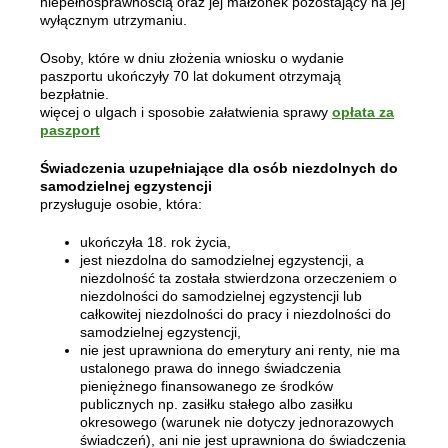
niepełnosprawnością oraz jej małżonek pozostający na jej
wyłącznym utrzymaniu.
Osoby, które w dniu złożenia wniosku o wydanie
paszportu ukończyły 70 lat dokument otrzymają
bezpłatnie.
więcej o ulgach i sposobie załatwienia sprawy
opłata za
paszport
Świadczenia uzupełniające dla osób niezdolnych do
samodzielnej egzystencji
przysługuje osobie, która:
ukończyła 18. rok życia,
jest niezdolna do samodzielnej egzystencji, a
niezdolność ta została stwierdzona orzeczeniem o
niezdolności do samodzielnej egzystencji lub
całkowitej niezdolności do pracy i niezdolności do
samodzielnej egzystencji,
nie jest uprawniona do emerytury ani renty, nie ma
ustalonego prawa do innego świadczenia
pieniężnego finansowanego ze środków
publicznych np. zasiłku stałego albo zasiłku
okresowego (warunek nie dotyczy jednorazowych
świadczeń), ani nie jest uprawniona do świadczenia