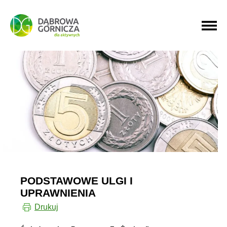
PRZEJDŹ DO MENU GŁÓWNEGO
PRZEJDŹ DO WYSZUKIWARKI
PODSTAWOWE ULGI I
UPRAWNIENIA
Drukuj