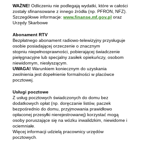
WAŻNE!
Odliczeniu nie podlegają wydatki, które w całości
zostały sfinansowane z innego źródła (np. PFRON, NFZ).
Szczegółowe informacje:
www.finanse.mf.gov.pl
oraz
Urzędy Skarbowe
Abonament RTV
Bezpłatnego abonament radiowo-telewizyjny przysługuje
osobie posiadającej orzeczenie o znacznym
stopniu niepełnosprawności, pobierającej świadczenie
pielęgnacyjne lub specjalny zasiłek opiekuńczy, osobom
niewidomym, niesłyszącym.
UWAGA!
Warunkiem koniecznym do uzyskania
zwolnienia jest dopełnienie formalności w placówce
pocztowej.
Usługi pocztowe
Z usług pocztowych świadczonych do domu bez
dodatkowych opłat (np. doręczanie listów, paczek
bezpośrednio do domu, przyjmowania prawidłowo
opłaconej przesyłki nierejestrowanej) korzystać mogą
osoby poruszające się na wózku inwalidzkim, niewidome i
ociemniałe.
Więcej informacji udzielą pracownicy urzędów
pocztowych.