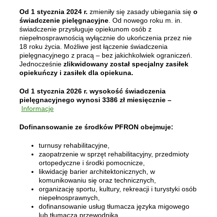
Od 1 stycznia 2024 r.
zmieniły się zasady ubiegania się
o
świadczenie pielęgnacyjne
. Od nowego roku m. in.
świadczenie przysługuje opiekunom osób z
niepełnosprawnością wyłącznie do ukończenia przez nie
18 roku życia. Możliwe jest łączenie świadczenia
pielęgnacyjnego z pracą – bez jakichkolwiek ograniczeń.
Jednocześnie
zlikwidowany został specjalny zasiłek
opiekuńczy i zasiłek dla opiekuna.
Od 1 stycznia 2026 r. wysokość świadczenia
pielęgnacyjnego wynosi 3386 zł miesięcznie –
Informacje
Dofinansowanie ze środków PFRON obejmuje:
turnusy rehabilitacyjne,
zaopatrzenie w sprzęt rehabilitacyjny, przedmioty
ortopedyczne i środki pomocnicze,
likwidację barier architektonicznych, w
komunikowaniu się oraz technicznych,
organizację sportu, kultury, rekreacji i turystyki osób
niepełnosprawnych,
dofinansowanie usług tłumacza języka migowego
lub tłumacza przewodnika,