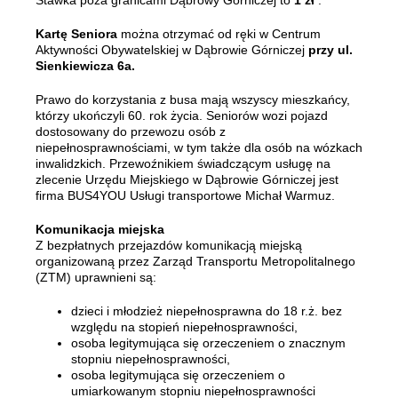
Stawka poza granicami Dąbrowy Górniczej to
1 zł
.
Kartę Seniora
można otrzymać od ręki w Centrum
Aktywności Obywatelskiej w Dąbrowie Górniczej
przy ul.
Sienkiewicza 6a.
Prawo do korzystania z busa mają wszyscy mieszkańcy,
którzy ukończyli 60. rok życia. Seniorów wozi pojazd
dostosowany do przewozu osób z
niepełnosprawnościami, w tym także dla osób na wózkach
inwalidzkich. Przewoźnikiem świadczącym usługę na
zlecenie Urzędu Miejskiego w Dąbrowie Górniczej jest
firma BUS4YOU Usługi transportowe Michał Warmuz.
Komunikacja miejska
Z bezpłatnych przejazdów komunikacją miejską
organizowaną przez Zarząd Transportu Metropolitalnego
(ZTM) uprawnieni są:
dzieci i młodzież niepełnosprawna do 18 r.ż. bez
względu na stopień niepełnosprawności,
osoba legitymująca się orzeczeniem o znacznym
stopniu niepełnosprawności,
osoba legitymująca się orzeczeniem o
umiarkowanym stopniu niepełnosprawności