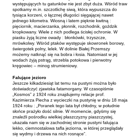
występujących tu gatunków nie jest zbyt duża. Wśród traw
spotkamy m.in. szczotlichę siwą, która wypuszcza do
tysiąca korzeni, o łącznej długości sięgającej nawet
jednego kilometra. Wiosną i latem pięknie kwitną :
pięciornik, macierzanka, płonnik, rozchodnik, goździk
kropkowany. Wiele z nich podlega ścisłej ochronie. W
piasku żyją liczne owady : błonkówki, trzyszcze,
mrówkolwy. Wśród ptaków występuje skowronek borowy,
świergotek polny, lelek. W dolinie Białej Przemszy
możemy natknąć się na bobra i łosia. Natomiast w jej
wodach żyją pstrąg, strzebla potokowa i pierwotny
kręgowiec – minog strumieniowy.
Falujące jezioro
Jeszcze kilkadziesiąt lat temu na pustyni można było
doświadczyć zjawiska fatamorgany. W czasopiśmie
„Kosmos” z 1924 roku znajdujemy relacje prof.
Kazimierza Piecha z wycieczki na pustynię w dniu 18 maja
1924 roku : „Poranek tego lata był chłodny, w południe
słońce prażyło dość silnie. W momencie, gdyśmy się
znaleźli pośrodku wielkiej płaszczyzny piaszczystej,
ukazała nam się w zachodniej stronie pustyni falująca
lekko, ciemnostalowa tafla jeziorna, w której przeglądały
się wydmy i drzewa na nich rosnące”.