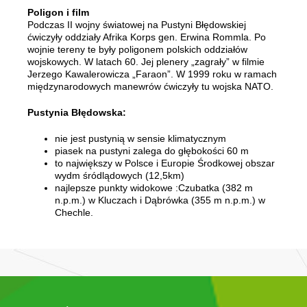
Poligon i film
Podczas II wojny światowej na Pustyni Błędowskiej
ćwiczyły oddziały Afrika Korps gen. Erwina Rommla. Po
wojnie tereny te były poligonem polskich oddziałów
wojskowych. W latach 60. Jej plenery „zagrały” w filmie
Jerzego Kawalerowicza „Faraon”. W 1999 roku w ramach
międzynarodowych manewrów ćwiczyły tu wojska NATO.
Pustynia Błędowska:
nie jest pustynią w sensie klimatycznym
piasek na pustyni zalega do głębokości 60 m
to największy w Polsce i Europie Środkowej obszar
wydm śródlądowych (12,5km)
najlepsze punkty widokowe :Czubatka (382 m
n.p.m.) w Kluczach i Dąbrówka (355 m n.p.m.) w
Chechle.