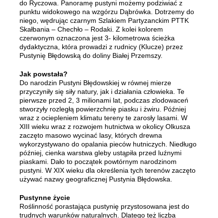
do Ryczowa. Panoramę pustyni możemy podziwiać z
punktu widokowego na wzgórzu Dąbrówka. Dotrzemy do
niego, wędrując czarnym Szlakiem Partyzanckim PTTK
Skałbania – Chechło – Rodaki. Z kolei kolorem
czerwonym oznaczona jest 3- kilometrowa ścieżka
dydaktyczna, która prowadzi z rudnicy (Klucze) przez
Pustynię Błędowską do doliny Białej Przemszy.
Jak powstała?
Do narodzin Pustyni Błędowskiej w równej mierze
przyczyniły się siły natury, jak i działania człowieka. Te
pierwsze przed 2, 3 milionami lat, podczas zlodowaceń
stworzyły rozległą powierzchnię piasku i żwiru. Później
wraz z ociepleniem klimatu tereny te zarosły lasami. W
XIII wieku wraz z rozwojem hutnictwa w okolicy Olkusza
zaczęto masowo wycinać lasy, których drewna
wykorzystywano do opalania pieców hutniczych. Niedługo
później, cienka warstwa gleby ustąpiła przed luźnymi
piaskami. Dało to początek powtórnym narodzinom
pustyni. W XIX wieku dla określenia tych terenów zaczęto
używać nazwy geograficznej Pustynia Błędowska.
Pustynne życie
Roślinność porastająca pustynię przystosowana jest do
trudnych warunków naturalnych. Dlatego też liczba