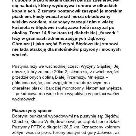
Podobno przed wiekami diabeł bardzo zdenerwował
się na ludzi, którzy wydobywali srebro w olkuskich
kopalniach. Z zemsty postanowił zasypać je morskim
piaskiem. kiedy wracał znad morza obładowany
wielkim workiem, niechcący zaczepił nim o wieżę
kościoła w Błędowie i całą zawartość rozsypał po
okolicy. Teraz 14,5 hektara tej diabelskiej „fuszerki”
leży w granicach administracyjnych Dąbrowy
Górniczej i jako część Pustyni Błędowskiej stanowi
nie lada atrakcję dla miłośników przyrody i mocnych
wrażeń.
Pustynia leży we wschodniej części Wyżyny Śląskiej. Jej
obszar, który zajmuje 20km2, składa się z dwóch części
przedzielonych doliną Białej Przemszy. Mniejsza –
północna część, pod względem krajobrazowym ma
charakter płaski i bardziej monotonny. Natomiast większa
– południowa ma wiele form wypukłych w postaci wałów
wydmowych.
Piaszczysty spacer
Dobrymi punktami wypadowymi na pustynię są: Błędów,
Chechło, Klucze.W Błędowie swój początek bierze Szlak
Pustynny PTTK o długości 28,5 km. Oznaczony kolorem
żółtym wiedzie przez tereny pustyni od góry Jałowce, aż