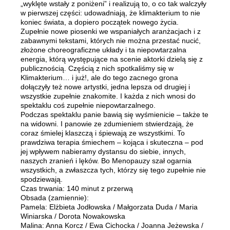
„wyklęte wstały z poniżeni” i realizują to, o co tak walczyły
w pierwszej części: udowadniają, że klimakterium to nie
koniec świata, a dopiero początek nowego życia.
Zupełnie nowe piosenki we wspaniałych aranżacjach i z
zabawnymi tekstami, których nie można przestać nucić,
złożone choreograficzne układy i ta niepowtarzalna
energia, którą występujące na scenie aktorki dzielą się z
publicznością. Częścią z nich spotkaliśmy się w
Klimakterium… i już!, ale do tego zacnego grona
dołączyły też nowe artystki, jedna lepsza od drugiej i
wszystkie zupełnie znakomite. I każda z nich wnosi do
spektaklu coś zupełnie niepowtarzalnego.
Podczas spektaklu panie bawią się wyśmienicie – także te
na widowni. I panowie ze zdumieniem stwierdzają, że
coraz śmielej klaszczą i śpiewają ze wszystkimi. To
prawdziwa terapia śmiechem – kojąca i skuteczna – pod
jej wpływem nabieramy dystansu do siebie, innych,
naszych zranień i lęków. Bo Menopauzy szał ogarnia
wszystkich, a zwłaszcza tych, którzy się tego zupełnie nie
spodziewają.
Czas trwania: 140 minut z przerwą
Obsada (zamiennie):
Pamela: Elżbieta Jodłowska / Małgorzata Duda / Maria
Winiarska / Dorota Nowakowska
Malina: Anna Korcz / Ewa Cichocka / Joanna Jeżewska /