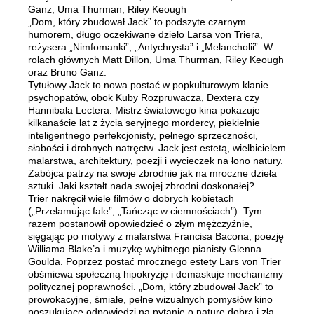
Ganz, Uma Thurman, Riley Keough
„Dom, który zbudował Jack” to podszyte czarnym
humorem, długo oczekiwane dzieło Larsa von Triera,
reżysera „Nimfomanki”, „Antychrysta” i „Melancholii”. W
rolach głównych Matt Dillon, Uma Thurman, Riley Keough
oraz Bruno Ganz.
Tytułowy Jack to nowa postać w popkulturowym klanie
psychopatów, obok Kuby Rozpruwacza, Dextera czy
Hannibala Lectera. Mistrz światowego kina pokazuje
kilkanaście lat z życia seryjnego mordercy, piekielnie
inteligentnego perfekcjonisty, pełnego sprzeczności,
słabości i drobnych natręctw. Jack jest estetą, wielbicielem
malarstwa, architektury, poezji i wycieczek na łono natury.
Zabójca patrzy na swoje zbrodnie jak na mroczne dzieła
sztuki. Jaki kształt nada swojej zbrodni doskonałej?
Trier nakręcił wiele filmów o dobrych kobietach
(„Przełamując fale”, „Tańcząc w ciemnościach”). Tym
razem postanowił opowiedzieć o złym mężczyźnie,
sięgając po motywy z malarstwa Francisa Bacona, poezję
Williama Blake’a i muzykę wybitnego pianisty Glenna
Goulda. Poprzez postać mrocznego estety Lars von Trier
obśmiewa społeczną hipokryzję i demaskuje mechanizmy
politycznej poprawności. „Dom, który zbudował Jack” to
prowokacyjne, śmiałe, pełne wizualnych pomysłów kino
poszukujące odpowiedzi na pytanie o naturę dobra i zła.