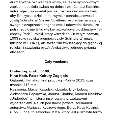
dramatyczne okoliczności wojny, są także symbolicznym
zapisem podziału świata na dobro i zło. Janusz Kamiński,
autor zdjęć, opowiadał później, że zależało mu na tym,
aby film zyskał dzięki temu wymiar ponadczasowości.
„Listą Schindlera” Steven Spielberg wspiął się na wyżyny
swego niezaprzeczalnego talentu i udowodnił światu, że
potrafi robić nie tylko wielkie rozrywkowe blockbustery, jak
choćby Park Jurajski, który wszedł do kin w tym samym,
1993 roku (polska premiera „Listy Schindlera” miała
miejsce w 1994 r.), ale także film zmuszający do głębokiej
refleksji i stawiania pytań. A właściwie jednego pytania –
dlaczego
Cały weekend
Underdog, godz. 17.00.
Kino Kadr. Pałac Kultury Zagłębia
Gatunek: film akcji, kraj produkcji: Polska 2019, czas
trwania: 116 min
Reżyseria: Maciej Kawulski, obsada: Eryk Lubos,
Aleksandra Popławska, Janusz Chabior, Mamed Khalidov
„Underdog” to historia inspirowana prawdziwymi
wydarzeniami. Na ich podstawie powstał scenariusz
autorstwa Mariusza Kuczewskiego. Borys Kosa Kosiński
(Eryk Lubos) to zawodnik MMA, który jest u szczytu formy.