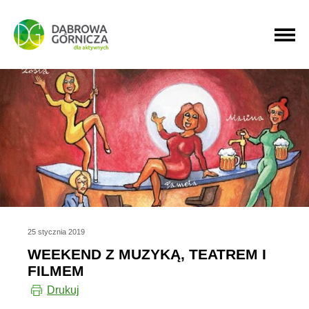
PRZEJDŹ DO MENU GŁÓWNEGO
PRZEJDŹ DO WYSZUKIWARKI
PRZEJDŹ DO TREŚCI
25 stycznia 2019
WEEKEND Z MUZYKĄ, TEATREM I
FILMEM
Drukuj