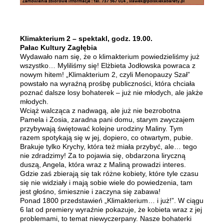
Klimakterium 2 – spektakl, godz. 19.00.
Pałac Kultury Zagłębia
Wydawało nam się, że o klimakterium powiedzieliśmy już
wszystko… Myliliśmy się! Elżbieta Jodłowska powraca z
nowym hitem! „Klimakterium 2, czyli Menopauzy Szał”
powstało na wyraźną prośbę publiczności, która chciała
poznać dalsze losy bohaterek – już nie młodych, ale jakże
młodych.
Wciąż walcząca z nadwagą, ale już nie bezrobotna
Pamela i Zosia, zaradna pani domu, starym zwyczajem
przybywają świętować kolejne urodziny Maliny. Tym
razem spotykają się w jej, dopiero, co otwartym, pubie.
Brakuje tylko Krychy, która też miała przybyć, ale… tego
nie zdradzimy! Za to pojawia się, obdarzona liryczną
duszą, Angela, która wraz z Maliną prowadzi interes.
Gdzie zaś zbierają się tak różne kobiety, które tyle czasu
się nie widziały i mają sobie wiele do powiedzenia, tam
jest głośno, śmiesznie i zaczyna się zabawa!
Ponad 1800 przedstawień „Klimakterium… i już!”. W ciągu
6 lat od premiery wyraźnie pokazuje, że kobieta wraz z jej
problemami, to temat niewyczerpany. Nasze bohaterki