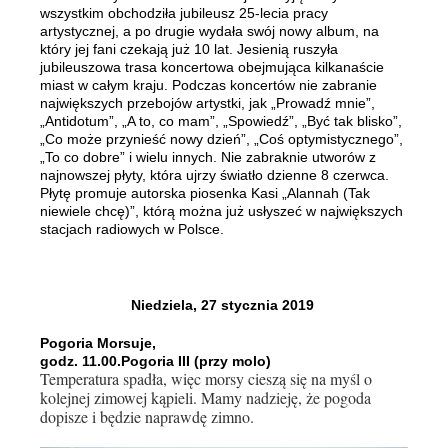
wszystkim obchodziła jubileusz 25-lecia pracy
artystycznej, a po drugie wydała swój nowy album, na
który jej fani czekają już 10 lat. Jesienią ruszyła
jubileuszowa trasa koncertowa obejmująca kilkanaście
miast w całym kraju. Podczas koncertów nie zabranie
największych przebojów artystki, jak „Prowadź mnie”,
„Antidotum”, „A to, co mam”, „Spowiedź”, „Być tak blisko”,
„Co może przynieść nowy dzień”, „Coś optymistycznego”,
„To co dobre” i wielu innych. Nie zabraknie utworów z
najnowszej płyty, która ujrzy światło dzienne 8 czerwca.
Płytę promuje autorska piosenka Kasi „Alannah (Tak
niewiele chcę)”, którą można już usłyszeć w największych
stacjach radiowych w Polsce.
Niedziela, 27 stycznia 2019
Pogoria Morsuje,
godz. 11.00.Pogoria III (przy molo)
Temperatura spadła, więc morsy cieszą się na myśl o
kolejnej zimowej kąpieli. Mamy nadzieję, że pogoda
dopisze i będzie naprawdę zimno.