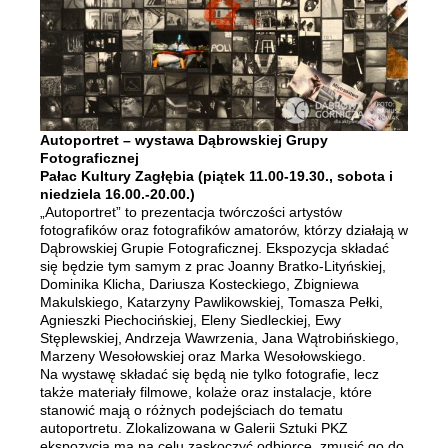
Autoportret – wystawa Dąbrowskiej Grupy
Fotograficznej
Pałac Kultury Zagłębia (piątek 11.00-19.30., sobota i
niedziela 16.00.-20.00.)
„Autoportret” to prezentacja twórczości artystów
fotografików oraz fotografików amatorów, którzy działają w
Dąbrowskiej Grupie Fotograficznej. Ekspozycja składać
się będzie tym samym z prac Joanny Bratko-Lityńskiej,
Dominika Klicha, Dariusza Kosteckiego, Zbigniewa
Makulskiego, Katarzyny Pawlikowskiej, Tomasza Pełki,
Agnieszki Piechocińskiej, Eleny Siedleckiej, Ewy
Stęplewskiej, Andrzeja Wawrzenia, Jana Wątrobińskiego,
Marzeny Wesołowskiej oraz Marka Wesołowskiego.
Na wystawę składać się będą nie tylko fotografie, lecz
także materiały filmowe, kolaże oraz instalacje, które
stanowić mają o różnych podejściach do tematu
autoportretu. Zlokalizowana w Galerii Sztuki PKZ
ekspozycja ma na celu zaskoczyć odbiorcę, zmusić go do