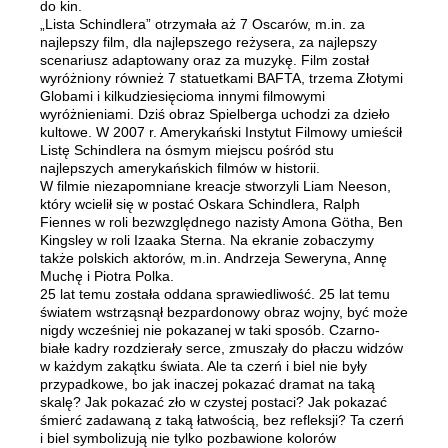
do kin.
„Lista Schindlera” otrzymała aż 7 Oscarów, m.in. za
najlepszy film, dla najlepszego reżysera, za najlepszy
scenariusz adaptowany oraz za muzykę. Film został
wyróżniony również 7 statuetkami BAFTA, trzema Złotymi
Globami i kilkudziesięcioma innymi filmowymi
wyróżnieniami. Dziś obraz Spielberga uchodzi za dzieło
kultowe. W 2007 r. Amerykański Instytut Filmowy umieścił
Listę Schindlera na ósmym miejscu pośród stu
najlepszych amerykańskich filmów w historii.
W filmie niezapomniane kreacje stworzyli Liam Neeson,
który wcielił się w postać Oskara Schindlera, Ralph
Fiennes w roli bezwzględnego nazisty Amona Götha, Ben
Kingsley w roli Izaaka Sterna. Na ekranie zobaczymy
także polskich aktorów, m.in. Andrzeja Seweryna, Annę
Muchę i Piotra Polka.
25 lat temu została oddana sprawiedliwość. 25 lat temu
światem wstrząsnął bezpardonowy obraz wojny, być może
nigdy wcześniej nie pokazanej w taki sposób. Czarno-
białe kadry rozdzierały serce, zmuszały do płaczu widzów
w każdym zakątku świata. Ale ta czerń i biel nie były
przypadkowe, bo jak inaczej pokazać dramat na taką
skalę? Jak pokazać zło w czystej postaci? Jak pokazać
śmierć zadawaną z taką łatwością, bez refleksji? Ta czerń
i biel symbolizują nie tylko pozbawione kolorów