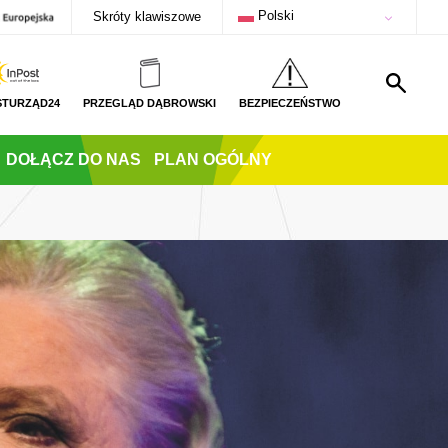
Polski
Skróty klawiszowe
STURZĄD24
PRZEGLĄD DĄBROWSKI
BEZPIECZEŃSTWO
DOŁĄCZ DO NAS
PLAN OGÓLNY