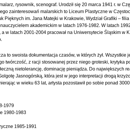
alarz, rysownik, scenograf. Urodził się 20 marca 1941 r. w Czę
jego zainteresowań malarskich to Liceum Plastyczne w Często
tuk Pięknych im. Jana Matejki w Krakowie, Wydział Grafiki – fili
ł nauczycielem akademickim w latach 1976-1982. W latach 199
 a w latach 2001-2004 pracował na Uniwersytecie Śląskim w K
.
a to swoista dokumentacja czasów, w których żył. Wszystkie j
o twórczość, z racji stosowanej przez niego groteski, krytyka 
ołeczną nietolerancję, dominację pieniądza. Do największych r
Golgotę Jasnogórską, która jest w jego interpretacji drogą krzy
rając w wieku 63 lat, artysta pozostawił po sobie ponad 3000 
68-1979
ie 1980-1983
oryczne 1985-1991