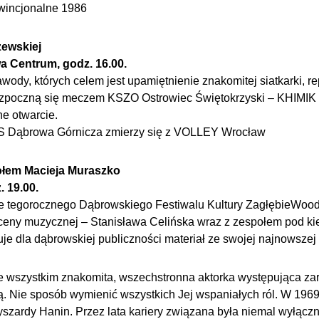
owincjonalne 1986
zewskiej
 Centrum, godz. 16.00.
ody, których celem jest upamiętnienie znakomitej siatkarki, re
ozpoczną się meczem KSZO Ostrowiec Świętokrzyski – KHIMIK
ne otwarcie.
KS Dąbrowa Górnicza zmierzy się z VOLLEY Wrocław
ołem Macieja Muraszko
. 19.00.
 tegorocznego Dąbrowskiego Festiwalu Kultury ZagłębieWood
ceny muzycznej – Stanisława Celińska wraz z zespołem pod k
je dla dąbrowskiej publiczności materiał ze swojej najnowszej 
de wszystkim znakomita, wszechstronna aktorka występująca z
erą. Nie sposób wymienić wszystkich Jej wspaniałych ról. W 1
zardy Hanin. Przez lata kariery związana była niemal wyłączn