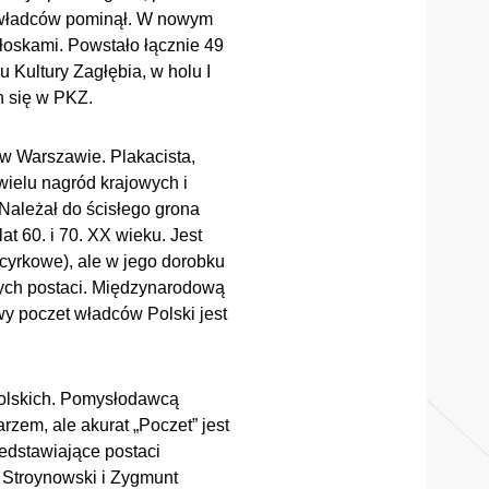
ku władców pominął. W nowym
zgłoskami. Powstało łącznie 49
 Kultury Zagłębia, w holu I
h się w PKZ.
. w Warszawie. Plakacista,
 wielu nagród krajowych i
Należał do ścisłego grona
at 60. i 70. XX wieku. Jest
i cyrkowe), ale w jego dorobku
nych postaci. Międzynarodową
owy poczet władców Polski jest
olskich. Pomysłodawcą
rzem, ale akurat „Poczet” jest
edstawiające postaci
 Stroynowski i Zygmunt