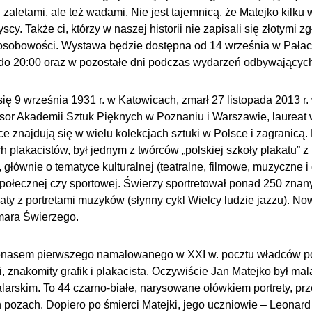
h zaletami, ale też wadami. Nie jest tajemnicą, że Matejko kil
y. Także ci, którzy w naszej historii nie zapisali się złotymi 
i, osobowości. Wystawa będzie dostępna od 14 września w Pałacu
0 do 20:00 oraz w pozostałe dni podczas wydarzeń odbywającyc
się 9 września 1931 r. w Katowicach, zmarł 27 listopada 2013 r
rofesor Akademii Sztuk Pięknych w Poznaniu i Warszawie, laureat
 znajdują się w wielu kolekcjach sztuki w Polsce i zagranicą. 
 plakacistów, był jednym z twórców „polskiej szkoły plakatu” z l
, głównie o tematyce kulturalnej (teatralne, filmowe, muzyczne 
połecznej czy sportowej. Świerzy sportretował ponad 250 zna
katy z portretami muzyków (słynny cykl Wielcy ludzie jazzu). N
mara Świerzego.
enasem pierwszego namalowanego w XXI w. pocztu władców p
, znakomity grafik i plakacista. Oczywiście Jan Matejko był mala
arskim. To 44 czarno-białe, narysowane ołówkiem portrety, prz
pozach. Dopiero po śmierci Matejki, jego uczniowie – Leonard