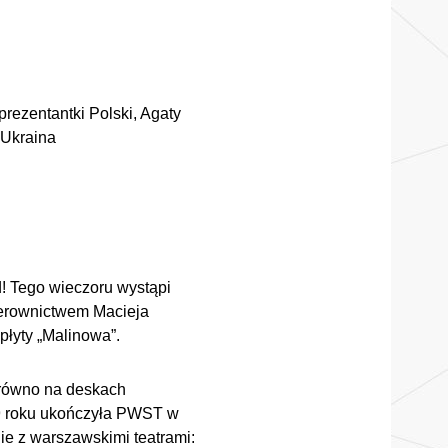
prezentantki Polski, Agaty
 Ukraina
! Tego wieczoru wystąpi
ierownictwem Macieja
płyty „Malinowa”.
arówno na deskach
969 roku ukończyła PWST w
ie z warszawskimi teatrami: