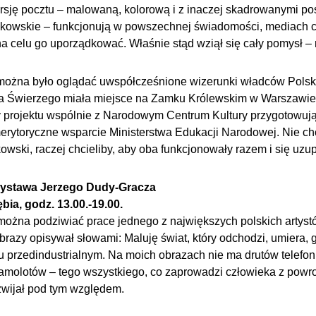
ersję pocztu – malowaną, kolorową i z inaczej skadrowanymi pos
kowskie – funkcjonują w powszechnej świadomości, mediach c
a celu go uporządkować. Właśnie stąd wziął się cały pomysł –
 można było oglądać uwspółcześnione wizerunki władców Polsk
ara Świerzego miała miejsce na Zamku Królewskim w Warszawie
projektu wspólnie z Narodowym Centrum Kultury przygotowują
merytoryczne wsparcie Ministerstwa Edukacji Narodowej. Nie ch
owski, raczej chcieliby, aby oba funkcjonowały razem i się uzup
wystawa Jerzego Dudy-Gracza
bia, godz. 13.00.-19.00.
 można podziwiać prace jednego z największych polskich artys
brazy opisywał słowami: Maluję świat, który odchodzi, umiera, g
u przedindustrialnym. Na moich obrazach nie ma drutów telefoni
amolotów – tego wszystkiego, co zaprowadzi człowieka z powro
ozwijał pod tym względem.