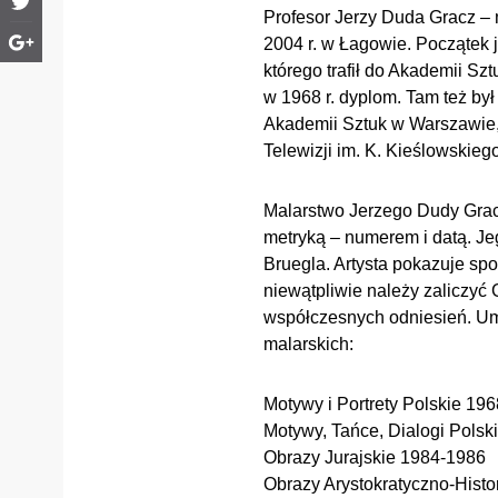
Profesor Jerzy Duda Gracz – m
2004 r. w Łagowie. Początek 
którego trafił do Akademii Sz
w 1968 r. dyplom. Tam też by
Akademii Sztuk w Warszawie,
Telewizji im. K. Kieślowskiego
Malarstwo Jerzego Dudy Gracz
metryką – numerem i datą. Jeg
Bruegla. Artysta pokazuje sp
niewątpliwie należy zaliczyć 
współczesnych odniesień. Umie
malarskich:
Motywy i Portrety Polskie 19
Motywy, Tańce, Dialogi Polsk
Obrazy Jurajskie 1984-1986
Obrazy Arystokratyczno-Hist