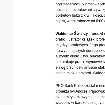
pryzmat emocji, wprost – z ic
poczcie prezentowani są wszysc
portretów ludzi z krwi i kośc
piętra, w dni robocze od 8:0
Waldemar Świerzy
– urodził 
grafik, ilustrator książek, p
międzynarodowych. Jego prace
najwybitniejszych europejskich
autorem około 2 tys. plakatów
nie brakuje prac o wymowie s
sławę przyniosły artyście pla
ostatnim dziełem prof. Walde
PKO Bank Polski został mec
projektu był Andrzej Pągowski
dziełem rysunkowym a nie mal
władców w bardzo dostojnych 