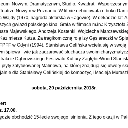
neum, Nowym, Dramatycznym, Studio, Kwadrat i Współczesnym
 Teatrze Nowym w Poznaniu. W filmie debiutowała u boku Dani
ja Wajdy (1970, nagroda aktorska w Łagowie). W dekadzie lat 70
jszych gwiazd polskiego kina. Grała w filmach m.in.: Krzysztof
usza Majewskiego, Andrzeja Kostenki, Wojciecha Marczewskiego
Kazimierza Kutza. Za tragikomiczną rolę Izy Gęsiareczki w Spi
FPFF w Gdyni (1994). Stanisława Celińska wciela się w swoją 
czym śpiewa i wie jak zaczarować słuchacza swoim charyzmaty
W trakcie Dąbrowskiego Festiwalu Kultury ZagłębieWood Stanis
j płyty zatytułowanej Malinowa, na której znajdują się utwory
alnie dla Stanisławy Celińskiej do kompozycji Macieja Murasz
sobota, 20 października 2018r.
ert
. 17.00.
ędzie obchodzić 15-lecie swojego istnienia. Z tego okazji w Pa