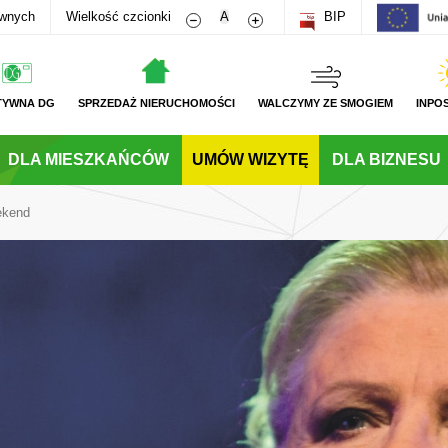
Zmniejsz rozmiar czcionki
Zwiększ rozmiar czcionki
awnych
Wielkość czcionki
A
BIP
TYWNA DG
SPRZEDAŻ NIERUCHOMOŚCI
WALCZYMY ZE SMOGIEM
INPO
DLA MIESZKAŃCÓW
UMÓW WIZYTĘ
DLA BIZNESU
ekend