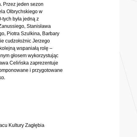
. Przez jeden sezon
ela Olbrychskiego w
-tych była jedną z
a Zanussiego, Stanisława
, Piotra Szulkina, Barbary
sie cudzołożnic Jerzego
kolejną wspaniałą rolę –
cznym głosem wykorzystując
ława Celińska zaprezentuje
 skomponowane i przygotowane
ko.
łacu Kultury Zagłębia