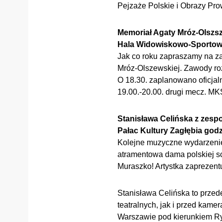
Pejzaże Polskie i Obrazy Pr
Memoriał Agaty Mróz-Olszs
Hala Widowiskowo-Sportowa
Jak co roku zapraszamy na zaw
Mróz-Olszewskiej. Zawody r
O 18.30. zaplanowano oficjal
19.00.-20.00. drugi mecz. M
Stanisława Celińska z zesp
Pałac Kultury Zagłębia godz
Kolejne muzyczne wydarzenie
atramentowa dama polskiej s
Muraszko! Artystka zaprezentu
Stanisława Celińska to prze
teatralnych, jak i przed kam
Warszawie pod kierunkiem Rys