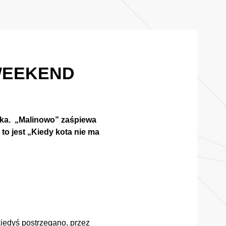
WEEKEND
wka. „Malinowo” zaśpiewa
 to jest „Kiedy kota nie ma
iedyś postrzegano, przez