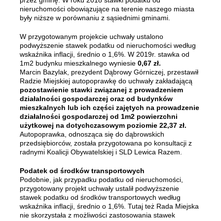
przez gminę. W roku 2018 stawki podatku od
nieruchomości obowiązujące na terenie naszego miasta
były niższe w porównaniu z sąsiednimi gminami.
W przygotowanym projekcie uchwały ustalono
podwyższenie stawek podatku od nieruchomości według
wskaźnika inflacji, średnio o 1,6%. W 2019r. stawka od
1m2 budynku mieszkalnego wyniesie
0,67 zł.
Marcin Bazylak, prezydent Dąbrowy Górniczej, przestawił
Radzie Miejskiej autopoprawkę do uchwały zakładającą
pozostawienie stawki związanej z prowadzeniem
działalności gospodarczej oraz od budynków
mieszkalnych lub ich części zajętych na prowadzenie
działalności gospodarczej od 1m2 powierzchni
użytkowej na dotychczasowym poziomie 22,37 zł.
Autopoprawka, odnosząca się do dąbrowskich
przedsiębiorców, została przygotowana po konsultacji z
radnymi Koalicji Obywatelskiej i SLD Lewica Razem.
Podatek od środków transportowych
Podobnie, jak przypadku podatku od nieruchomości,
przygotowany projekt uchwały ustalił podwyższenie
stawek podatku od środków transportowych według
wskaźnika inflacji, średnio o 1,6%. Tutaj też Rada Miejska
nie skorzystała z możliwości zastosowania stawek