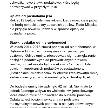
uchwaliła nowe stawki podatkowe, które będą
obowiązywać w przyszłym roku.
Opłata od posiadania psa
Rok 2019 będzie kolejnym rokiem, kiedy właściciele psów
nie będą ponosić opłaty za swoich pupilów. Rada Miejska
nie przyjęła bowiem uchwały w sprawie opłaty od
posiadania psów.
Stawki podatku od nieruchomości
W latach 2014-2018 stawki podatku od nieruchomości w
Dąbrowie Górniczej utrzymywano na tym samym
poziomie. Gdyby gmina zdecydowała się na zwiększenie
obciążeń podatkowych do przewidzianych prawem
limitów, budżet miasta byłby większy o 42 mln zł. Tyle
bowiem niepobranych podatków pozostawiono w
„kieszeniach” mieszkańców. W efekcie zrealizowano mniej
zadań inwestycyjnych, komunalnych, kulturalnych, etc.
Do budżetu gminy nie wpłynęło 42 mln zł. Nie miało to
jednak żadnego wpływu na wielkość tzw. janosikowego,
które miasto musi odprowadzać do budżetu państwa.
Opłata ta jest bowiem wyliczana na podstawie
maksymalnych stawek podatku, a nie tych uchwalonych