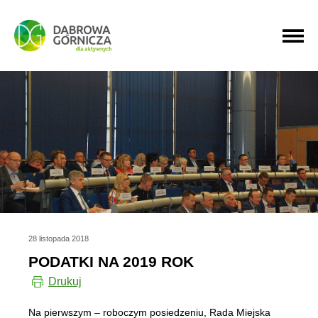
PRZEJDŹ DO MENU GŁÓWNEGO
PRZEJDŹ DO WYSZUKIWARKI
PRZEJDŹ DO TREŚCI
28 listopada 2018
PODATKI NA 2019 ROK
Drukuj
Na pierwszym – roboczym posiedzeniu, Rada Miejska