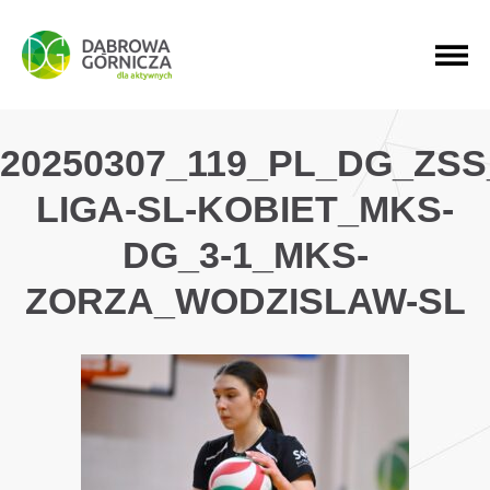
PRZEJDŹ DO MENU GŁÓWNEGO
PRZEJDŹ DO WYSZUKIWARKI
PRZEJDŹ DO TREŚCI
20250307_119_PL_DG_ZSS
LIGA-SL-KOBIET_MKS-
DG_3-1_MKS-
ZORZA_WODZISLAW-SL