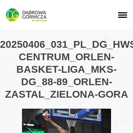
PRZEJDŹ DO MENU GŁÓWNEGO
PRZEJDŹ DO WYSZUKIWARKI
PRZEJDŹ DO TREŚCI
20250406_031_PL_DG_HW
CENTRUM_ORLEN-
BASKET-LIGA_MKS-
DG_88-89_ORLEN-
ZASTAL_ZIELONA-GORA