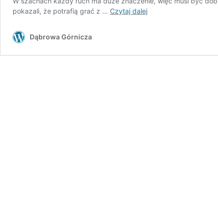
W szachach każdy ruch ma duże znaczenie, więc musi być dob
Szach,
pokazali, że potrafią grać z …
Czytaj dalej
mat
i
Dąbrowa Górnicza
awans