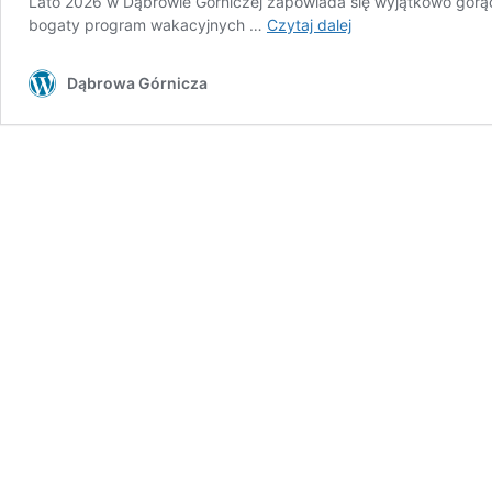
Lato 2026 w Dąbrowie Górniczej zapowiada się wyjątkowo gorąc
Dąbrowska
bogaty program wakacyjnych …
Czytaj dalej
Akcja
Lato
Dąbrowa Górnicza
2026
w
Nemo
–
Świat
Rozrywki